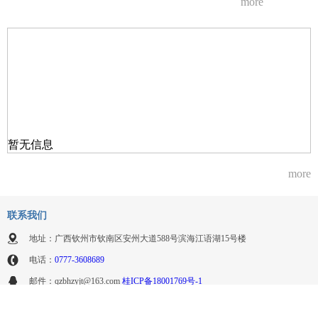
more
暂无信息
more
联系我们
地址：广西钦州市钦南区安州大道588号滨海江语湖15号楼
电话：
0777-3608689
邮件：qzbhzyjt@163.com
桂ICP备18001769号-1
技术支持：
北部湾软件