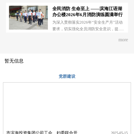
布时间：2026-07-09
全民消防 生命至上 ——滨海江语湖
办公楼2026年6月消防演练圆满举行
为深入贯彻落实2026年“安全生产月”活动
要求，切实强化全员消防安全意识，提......
发布时间：2026-06-30
more
暂无信息
党群建设
市滨海投资集团公司工会、妇委联合开...
2025-05-15