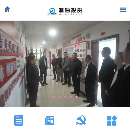
1
1
2
2
3
3
4
4
5
5