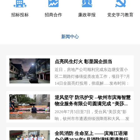
招标投标
招商合作
廉政举报
党史学习教育
新闻中心
点亮民生灯火 彰显国企担当
近日，房地产公司顺利完成东边塘安置小
区二期路灯修缮提质改造工作，项目于7月
14日全面亮灯投用，彻底解......发布时间：
2026-07-20
逆风坚守 防汛护安 --钦州市滨海智慧
物业服务有限公司圆满完成 “美莎...
2026年7月5日至7日，受台风“美莎克”影
响，钦州市市遭遇持续强降雨和大风......发
布时间：2026-07-09
全民消防 生命至上 ——滨海江语湖
办公楼2026年6月消防演练圆满举行