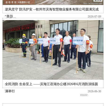
逆风坚守 防汛护安 --钦州市滨海智慧物业服务有限公司圆满完成
“美莎...
2026-07-09
全民消防 生命至上 ——滨海江语湖办公楼2026年6月消防演练圆
满举行
2026-06-30
more